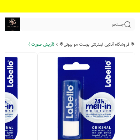
جستجو
🌟 فروشگاه آنلاین اینترنتی پوست مو بیوتی🌟
{آرایش صورت }