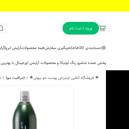
ورود / ثبت نام
دسته‌بندی کالاها
خانه
پیگیری سفارش
همه محصولات
آرایش ابرو
{آر
پخش عمده شامپو رنگ تونیکا و محصولات آرایشی اورجینال با بهتری
🌟 فروشگاه آنلاین اینترنتی پوست مو بیوتی🌟
{مراقبت مو}
ش