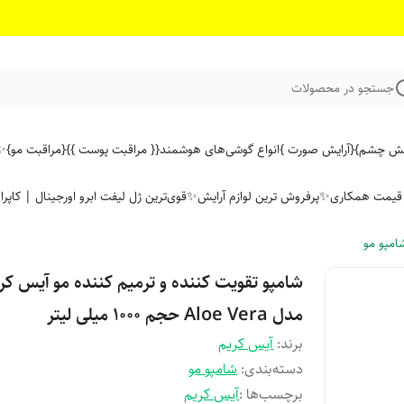
جستجو در محصولات
ایش چشم}
{آرایش صورت }
انواع گوشی‌های هوشمند
{{ مراقبت پوست }}
{مراقبت مو}
✨ 
ن قیمت همکاری
✨پرفروش ترین لوازم آرایش✨
قوی‌ترین ژل لیفت ابرو اورجینال | کاپرا
امپو مو
شامپو تقویت کننده و ترمیم کننده مو آیس کر
مدل Aloe Vera حجم 1000 میلی لیتر
برند:
آیس کریم
دسته‌بندی
:
شامپو مو
برچسب‌ها :
آیس کریم