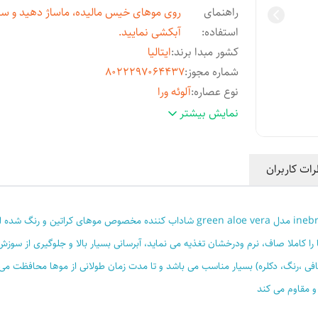
راهنمای
روی موهای خیس مالیده، ماساژ دهید و س
استفاده
:
آبکشی نمایید.
کشور مبدا برند
:
ایتالیا
شماره مجوز
:
8022297064437
نوع عصاره
:
آلوئه ورا
مشخصات ویژه
:
مخصوص
نمایش بیشتر
ترکیبات
:
بدون آمونیاک
سازگار با
آسیب دیده , التهاب و شوره , انواع مو , خشک ,
رات کاربران
موهای
:
شده , شکننده , عادی , فر و مجعد , نازک و کم‌
مناسب
آقایان , بانوان , بانوان و آقایان , بزرگسالان ,
برای
:
خانم‌ها
ویژگی‌ها
:
آبرسان , بازسازی کننده , ترمیم کننده , تغذیه کن
شده از کشت طبیعی آلوورا Aloe Vera که موها را کاملا صاف، نرم ودرخشان تغذیه می نماید، آبرسانی بسیار بال
تقویت کننده , درمانی , محافظت کننده , مغذی ,
افی ،رنگ، دکلره) بسیار مناسب می باشد و تا مدت زمان طولانی از موها محافظت می 
کننده
 و مقاوم می کند
حجم
:
1000 میلی‌لیتر