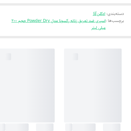
دسته‌بندی
:
ادکلن🛒
برچسب‌ها :
اسپری ضد تعریق زنانه رکسونا مدل Powder Dry حجم 200
میلی لیتر