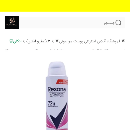
جستجو
🌟 فروشگاه آنلاین اینترنتی پوست مو بیوتی🌟
۳:{عطرو ادکلن}
ادکلن🛒