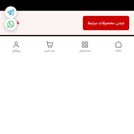
ناموجود
دیدن محصولات مرتبط
خانه
دسته‌بندی
سبد خرید
پروفایل
دسترسی سریع
اسپری داو uk و هندی
اورجینال | کاپرا و جان اشلی
اورجینال پوست مو بیوتی
با تخفیف ویژه
پخش عمده شامپو رنگ تونیکا
[حریم خصوصی]