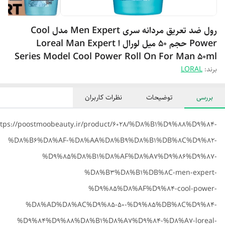
رول ضد تعریق مردانه سری Men Expert مدل Cool
Power حجم 50 میل لورال ا Loreal Man Expert
Series Model Cool Power Roll On For Man 50ml
برند:
LORAL
بررسی
توضیحات
نظرات کاربران
ttps://poostmoobeauty.ir/product/6028/%D8%B1%D9%88%D9%84-
%D8%B6%D8%AF-%D8%AA%D8%B9%D8%B1%DB%8C%D9%82-
%D9%85%D8%B1%D8%AF%D8%A7%D9%86%D9%87-
%D8%B3%D8%B1%DB%8C-men-expert-
%D9%85%D8%AF%D9%84-cool-power-
%D8%AD%D8%AC%D9%85-50-%D9%85%DB%8C%D9%84-
%D9%84%D9%88%D8%B1%D8%A7%D9%84-%D8%A7-loreal-