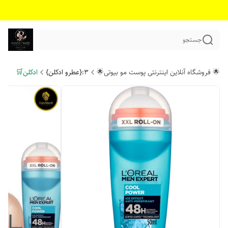
جستجو
🌟 فروشگاه آنلاین اینترنتی پوست مو بیوتی🌟
۳:{عطرو ادکلن}
ادکلن🛒