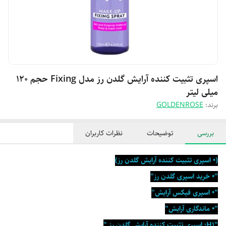
اسپری تثبیت کننده آرایش گلدن رز مدل Fixing حجم 120
میلی لیتر
برند:
GOLDENROSE
بررسی
توضیحات
نظرات کاربران
(• اسپری تثبیت کننده آرایش گلدن رز)
"• خرید اسپری گلدن رز"
"• اسپری فیکس آرایش"
"• ماندگاری آرايش"
"H1: اسپری تثبیت کننده آرایش گلدن رز "