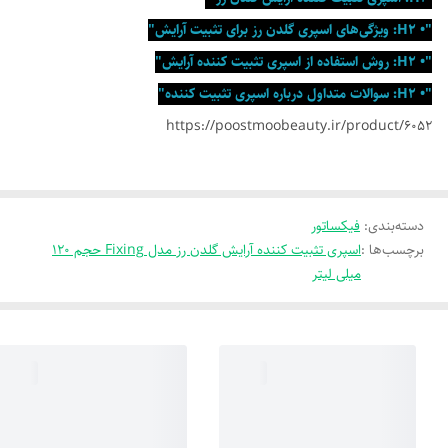
"• H2: ویژگی‌های اسپری گلدن رز برای تثبیت آرایش"
"• H2: روش استفاده از اسپری تثبیت کننده آرایش"
"• H2: سوالات متداول درباره اسپری تثبیت کننده"
https://poostmoobeauty.ir/product/6052
دسته‌بندی
:
فیکساتور
برچسب‌ها :
اسپری تثبیت کننده آرایش گلدن رز مدل Fixing حجم 120
میلی لیتر