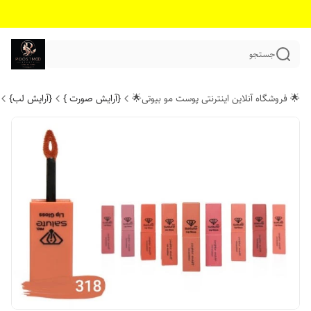
جستجو
🌟 فروشگاه آنلاین اینترنتی پوست مو بیوتی🌟
{آرایش صورت }
{آرایش لب}