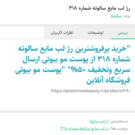
رژ لب مایع سالوته شماره 318
برند:
سالوته
بررسی
توضیحات
نظرات کاربران
"خرید پرفروشترین رژ لب مایع سالوته
شماره 318 از پوست مو بیوتی ارسال
سریع وتخفیف 50%" "پوست مو بیوتی
فروشگاه آنلاین
https://poostmoobeauty.ir/product/6190
دسته‌بندی
:
{رژلب مایع}
برچسب‌ها :
رژ لب مایع سالوته شماره 318