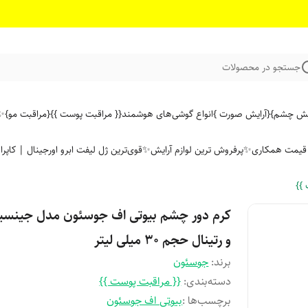
جستجو در محصولات
ایش چشم}
{آرایش صورت }
انواع گوشی‌های هوشمند
{{ مراقبت پوست }}
{مراقبت مو}
✨ 
ن قیمت همکاری
✨پرفروش ترین لوازم آرایش✨
قوی‌ترین ژل لیفت ابرو اورجینال | کاپرا
}}
کرم دور چشم بیوتی اف جوسئون مدل جینس
و رتینال حجم 30 میلی لیتر
برند:
جوسئون
دسته‌بندی
:
{{ مراقبت پوست }}
برچسب‌ها :
بیوتی اف جوسئون