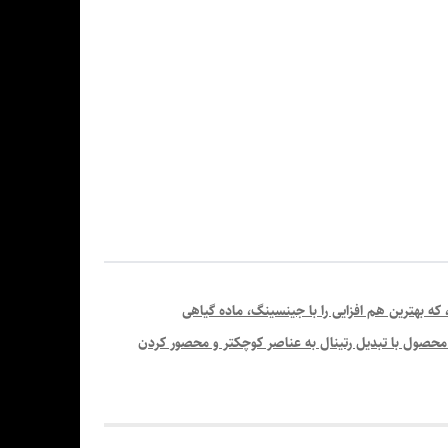
% (رتین آلدئید كپسوله شده)؛ قویتر از رتینول، که بهترین هم افزایی را با جینسینگ، ماده گیاهی
محصول با تبدیل رتینال به عناصر کوچکتر و محصور کردن