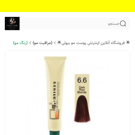
جستجو
🌟 فروشگاه آنلاین اینترنتی پوست مو بیوتی🌟
{مراقبت مو}
{رنگ مو}