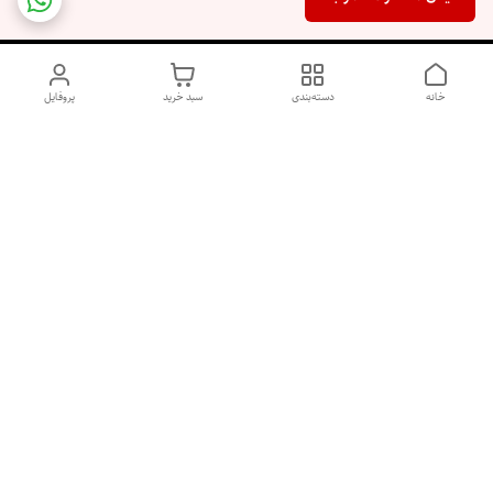
خانه
دسته‌بندی
سبد خرید
پروفایل
دسترسی سریع
اسپری داو uk و هندی
اورجینال | کاپرا و جان اشلی
اورجینال پوست مو بیوتی
با تخفیف ویژه
پخش عمده شامپو رنگ تونیکا
[حریم خصوصی]
و محصولات آرایشی اورجینال
با بهترین قیمت همکاری
پخش عمده محصولات آرایشی
و بهداشتی اورجینال | خرید
صابون ابرو بخر گوشی رایگان
آنلاین ژل ابرو، اسپری مو و