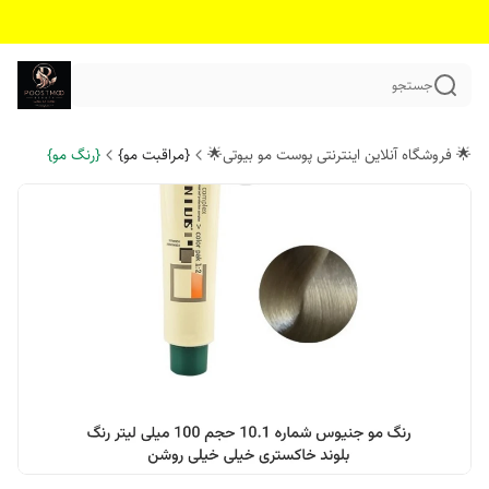
جستجو
🌟 فروشگاه آنلاین اینترنتی پوست مو بیوتی🌟
{مراقبت مو}
{رنگ مو}