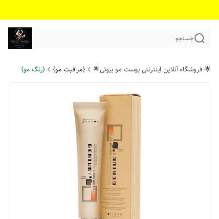
جستجو
🌟 فروشگاه آنلاین اینترنتی پوست مو بیوتی🌟
{مراقبت مو}
{رنگ مو}