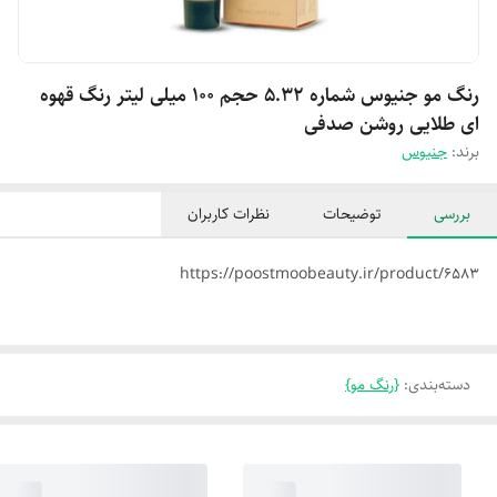
رنگ مو جنیوس شماره 5.32 حجم 100 میلی لیتر رنگ قهوه
ای طلایی روشن صدفی
برند:
جنیوس
بررسی
توضیحات
نظرات کاربران
https://poostmoobeauty.ir/product/6583
دسته‌بندی
:
{رنگ مو}