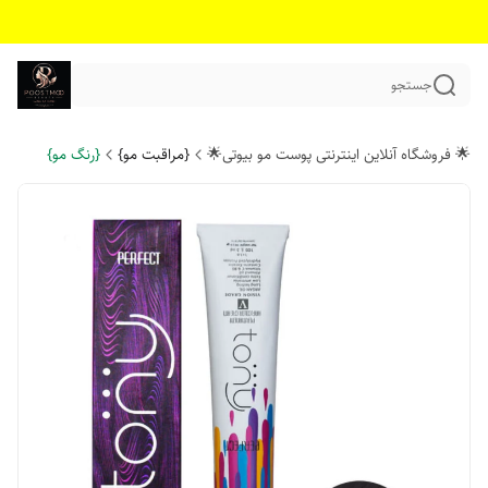
جستجو
🌟 فروشگاه آنلاین اینترنتی پوست مو بیوتی🌟
{مراقبت مو}
{رنگ مو}