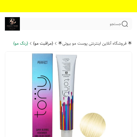
جستجو
🌟 فروشگاه آنلاین اینترنتی پوست مو بیوتی🌟
{مراقبت مو}
{رنگ مو}