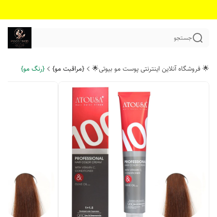
جستجو
🌟 فروشگاه آنلاین اینترنتی پوست مو بیوتی🌟
{مراقبت مو}
{رنگ مو}