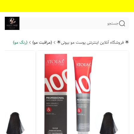
جستجو
🌟 فروشگاه آنلاین اینترنتی پوست مو بیوتی🌟
{مراقبت مو}
{رنگ مو}