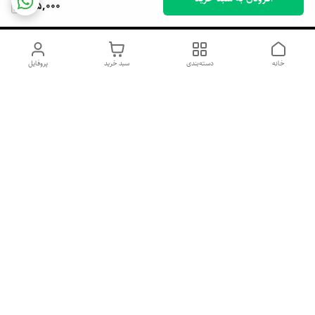
195,000
خانه
دسته‌بندی
سبد خرید
پروفایل
دسترسی سریع
اسپری داو uk و هندی
اورجینال | کاپرا و جان اشلی
اورجینال پوست مو بیوتی
با تخفیف ویژه
پخش عمده شامپو رنگ تونیکا
[حریم خصوصی]
و محصولات آرایشی اورجینال
با بهترین قیمت همکاری
پخش عمده محصولات آرایشی
و بهداشتی اورجینال | خرید
صابون ابرو بخر گوشی رایگان
آنلاین ژل ابرو، اسپری مو و