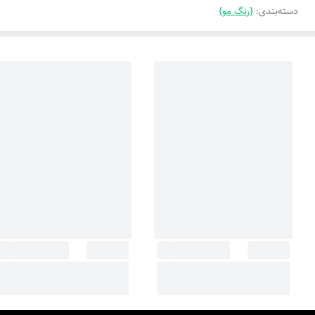
دسته‌بندی
:
{رنگ مو}