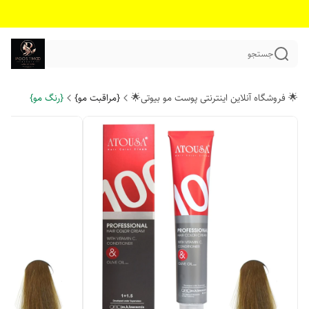
جستجو
🌟 فروشگاه آنلاین اینترنتی پوست مو بیوتی🌟
{مراقبت مو}
{رنگ مو}