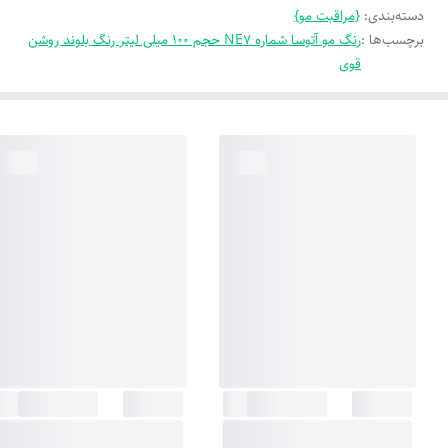
دسته‌بندی
:
{مراقبت مو}
برچسب‌ها :
رنگ مو آتوسا شماره NE7 حجم 100 میلی لیتر رنگ بلوند روشن
قوی