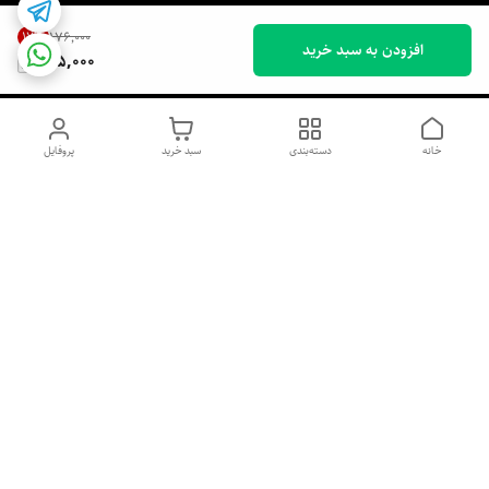
17
%
۱۷۶٬۰۰۰
افزودن به سبد خرید
145,000
خانه
دسته‌بندی
سبد خرید
پروفایل
دسترسی سریع
اسپری داو uk و هندی
اورجینال | کاپرا و جان اشلی
اورجینال پوست مو بیوتی
با تخفیف ویژه
پخش عمده شامپو رنگ تونیکا
[حریم خصوصی]
و محصولات آرایشی اورجینال