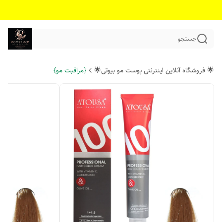
جستجو
🌟 فروشگاه آنلاین اینترنتی پوست مو بیوتی🌟
{مراقبت مو}