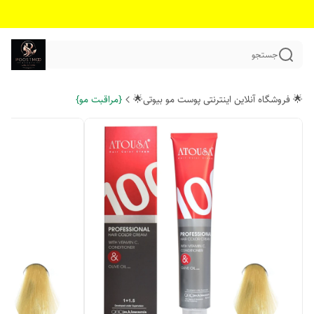
جستجو
🌟 فروشگاه آنلاین اینترنتی پوست مو بیوتی🌟
{مراقبت مو}