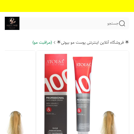
جستجو
🌟 فروشگاه آنلاین اینترنتی پوست مو بیوتی🌟
{مراقبت مو}