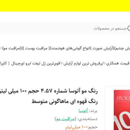
جستجو در محصولات
ایش چشم}
{آرایش صورت }
انواع گوشی‌های هوشمند
{{ مراقبت پوست }}
{مراقبت مو}
✨ 
ن قیمت همکاری
✨پرفروش ترین لوازم آرایش✨
قوی‌ترین ژل لیفت ابرو اورجینال | کاپرا
رنگ مو آتوسا شماره 4.57 حجم 100 میلی لی
رنگ قهوه ای ماهاگونی متوسط
برند:
آتوسا
دسته‌بندی
:
{مراقبت مو}
حجم
:
100 میلی‌لیتر