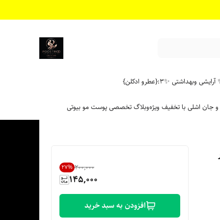
آرایشی وبهداشتی ✨
۳:{عطرو ادکلن}
 و جان اشلی با تخفیف ویژه
وبلاگ تخصصی پوست مو بیوتی
تر
۲۰۰٬۰۰۰
27
%
145,000
افزودن به سبد خرید