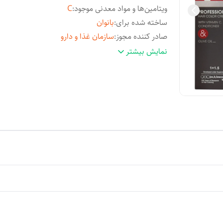
ویتامین‌ها و مواد معدنی موجود
:
C
ساخته شده برای
:
بانوان
صادر کننده مجوز
:
سازمان غذا و دارو
مشخصات محصول
:
دارای ویتامین
نمایش بیشتر
شماره مجوز
:
56/16160
سایر
حاوی : روغن زیتون و ویتامین C و نرم ک
مشخصات
:
شده تحت نظارت لاونشتاین آمریکا
رنگ
:
ماهاگونی , قهوه‌ای