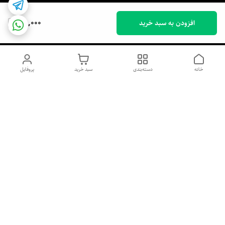
75,000
افزودن به سبد خرید
خانه
دسته‌بندی
سبد خرید
پروفایل
دسترسی سریع
اسپری داو uk و هندی
اورجینال | کاپرا و جان اشلی
اورجینال پوست مو بیوتی
با تخفیف ویژه
پخش عمده شامپو رنگ تونیکا
[حریم خصوصی]
و محصولات آرایشی اورجینال