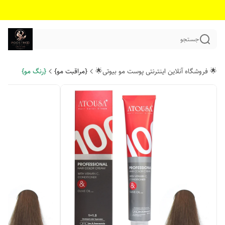
جستجو
🌟 فروشگاه آنلاین اینترنتی پوست مو بیوتی🌟
{مراقبت مو}
{رنگ مو}