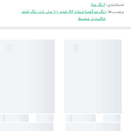
دسته‌بندی
:
{رنگ مو}
برچسب‌ها :
رنگ مو آتوسا شماره A6 حجم 100 میلی لیتر رنگ بلوند
خاکستری متوسط