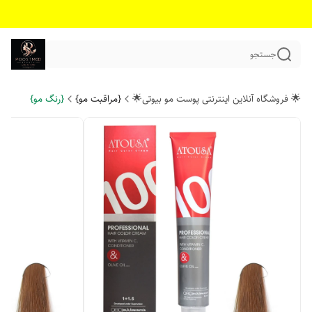
جستجو
🌟 فروشگاه آنلاین اینترنتی پوست مو بیوتی🌟
{مراقبت مو}
{رنگ مو}