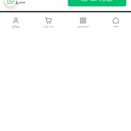
195,000
خانه
دسته‌بندی
سبد خرید
پروفایل
دسترسی سریع
اسپری داو uk و هندی
اورجینال | کاپرا و جان اشلی
اورجینال پوست مو بیوتی
با تخفیف ویژه
پخش عمده شامپو رنگ تونیکا
[حریم خصوصی]
و محصولات آرایشی اورجینال
با بهترین قیمت همکاری
پخش عمده محصولات آرایشی
و بهداشتی اورجینال | خرید
صابون ابرو بخر گوشی رایگان
آنلاین ژل ابرو، اسپری مو و