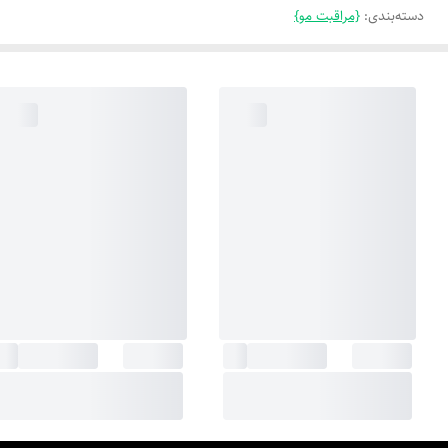
دسته‌بندی
:
{مراقبت مو}