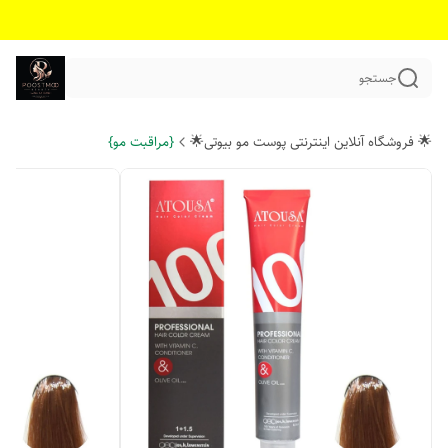
جستجو
🌟 فروشگاه آنلاین اینترنتی پوست مو بیوتی🌟
{مراقبت مو}