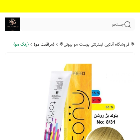
جستجو
🌟 فروشگاه آنلاین اینترنتی پوست مو بیوتی🌟
{مراقبت مو}
{رنگ مو}