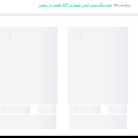
برچسب‌ها :
تونیرنگ موی تونی شماره 831 بلوند بژ روشن