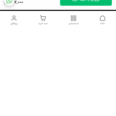
397,000
خانه
دسته‌بندی
سبد خرید
پروفایل
دسترسی سریع
اسپری داو uk و هندی
اورجینال | کاپرا و جان اشلی
اورجینال پوست مو بیوتی
با تخفیف ویژه
پخش عمده شامپو رنگ تونیکا
[حریم خصوصی]
و محصولات آرایشی اورجینال
با بهترین قیمت همکاری
پخش عمده محصولات آرایشی
و بهداشتی اورجینال | خرید
صابون ابرو بخر گوشی رایگان
آنلاین ژل ابرو، اسپری مو و