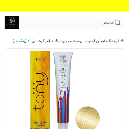
جستجو
🌟 فروشگاه آنلاین اینترنتی پوست مو بیوتی🌟
{مراقبت مو}
{رنگ مو}