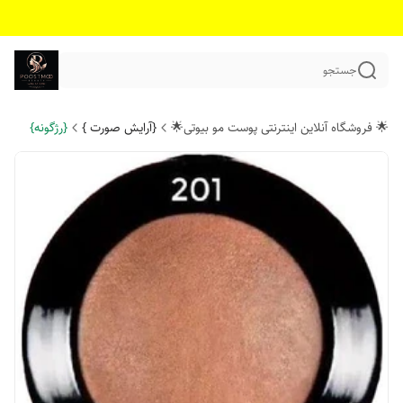
جستجو
🌟 فروشگاه آنلاین اینترنتی پوست مو بیوتی🌟
{آرایش صورت }
{رژگونه}