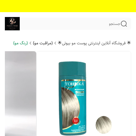
جستجو
🌟 فروشگاه آنلاین اینترنتی پوست مو بیوتی🌟
{مراقبت مو}
{رنگ مو}