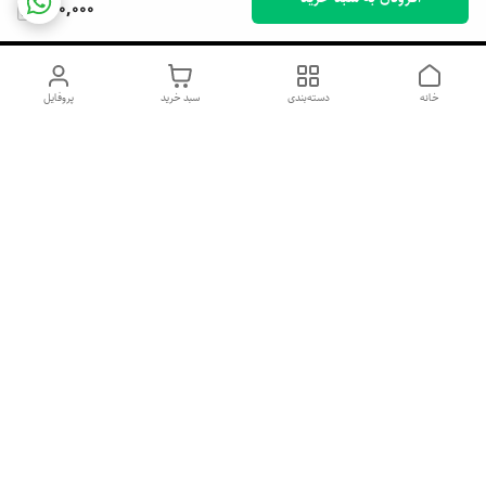
360,000
خانه
دسته‌بندی
سبد خرید
پروفایل
دسترسی سریع
اسپری داو uk و هندی
اورجینال | کاپرا و جان اشلی
اورجینال پوست مو بیوتی
با تخفیف ویژه
پخش عمده شامپو رنگ تونیکا
[حریم خصوصی]
و محصولات آرایشی اورجینال
با بهترین قیمت همکاری
پخش عمده محصولات آرایشی
و بهداشتی اورجینال | خرید
صابون ابرو بخر گوشی رایگان
آنلاین ژل ابرو، اسپری مو و