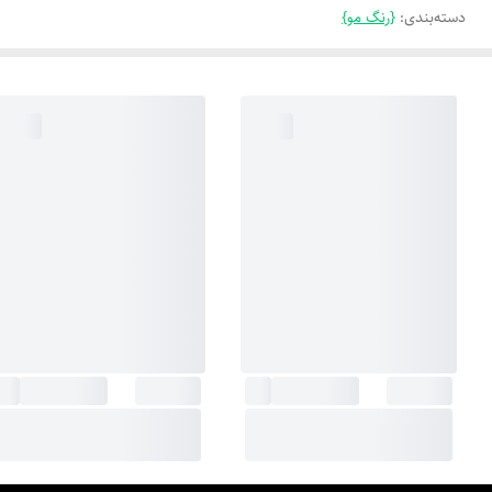
دسته‌بندی
:
{رنگ مو}