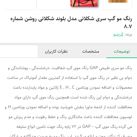
رنگ مو گپ سری شکلاتی مدل بلوند شکلاتی روشن شماره
8.7
برند:
کریتیو
توضیحات
مشخصات
نظرات کاربران
رنگ مو سری طبیعی GAP رنگ موی گپ شفافیت ،درخشندگی ، پوشانندگی و
دوام بی نظیر در رنگ موی گپ با استفاده از کمترین مقدار آمونیاک در ساخت
محصولات و اضافه نمودن ویتامین E , H , C ژلاتین و مواد پایدارنده باعث
درخشندگی و دوام این رنگ شده است.همچنین رنگ موی گپ دارای مواد
محافظت کننده از اشعه ماورا بنفش خورشید بوده و اضافه نمودن ویتامین H و
لوسیون محافظت کننده باعث ماندگاری رنگ و حفظ رطوبت و عدم ریزش مو
می گردد.رنگ موی گپ – GAP در ۷۲ پایه رنگ جهت تامین انواع سلیقه
مصرف کنندگان محترم ارائه میگردد. این رنگ مو به صورت جداگانه و رایگان