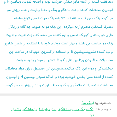
محافظت کننده از اشعه ماورا بنفش خورشید بوده و اضافه نمودن ویتامین H و
لوسیون محافظت کننده باعث ماندگاری رنگ و حفظ رطوبت و عدم ریزش مو
می گردد.رنگ موی گپ – GAP در ۷۲ پایه رنگ جهت تامین انواع سلیقه
مصرف کنندگان محترم ارائه میگردد. این رنگ مو به صورت جداگانه و رایگان
دارای دو بسته ی کوچک شامپو و نرم کننده می باشد که جهت تثبیت و تقویت
رنگ مو مناسب می باشد و بهتر است موهای خود را با استفاده از همین شامپو
و نرم کننده بشویید.ویتامین E و استفاده از کمترین آمونیاک در ساخت این
محصولات و افزودن ویتامین های C و H ژلاتین و مواد پایدارنده باعث
درخشندگی و دوام این رنگ میگردد.همچنین این محصول دارای مواد محافظت
کننده از اشعه ماورا بنفش خورشید بوده و اضافه نمودن ویتامین H و لوسیون
محافظت کننده باعث ماندگاری رنگ و حفظ رطوبت و عدم ریزش مو می گردد.
دسته‌بندی
:
{رنگ مو}
برچسب‌ها :
رنگ مو گپ سری ماهاگونی مدل بلوند قرمز ماهاگونی شماره
76