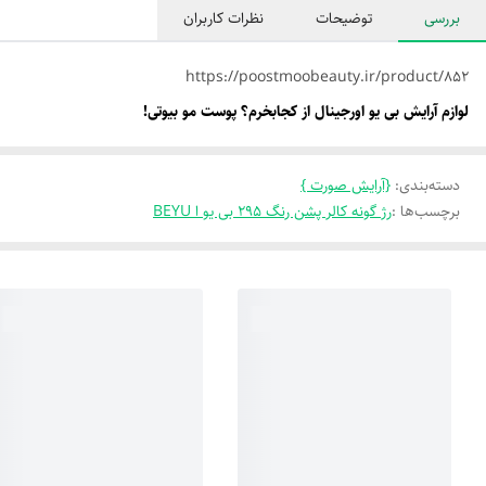
بررسی
توضیحات
نظرات کاربران
https://poostmoobeauty.ir/product/852
لوازم آرایش بی یو اورجینال از کجابخرم؟ پوست مو بیوتی!
دسته‌بندی
:
{آرایش صورت }
برچسب‌ها :
رژ گونه کالر پشن رنگ 295 بی یو ا BEYU