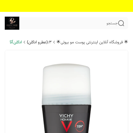
جستجو
🌟 فروشگاه آنلاین اینترنتی پوست مو بیوتی🌟
۳:{عطرو ادکلن}
ادکلن🛒