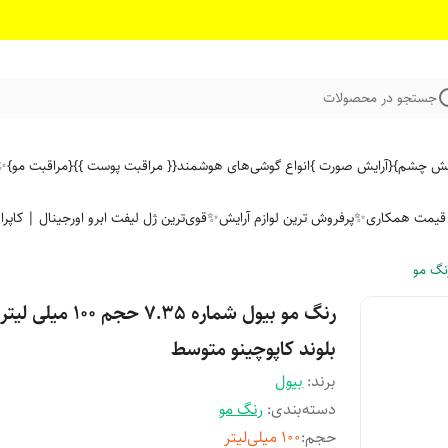
جستجو در محصولات
ایش چشم}
{آرایش صورت }
انواع گوشی‌های هوشمند
{{ مراقبت پوست }}
{مراقبت مو}
✨ 
ن قیمت همکاری
✨پرفروش ترین لوازم آرایش✨
قوی‌ترین ژل لیفت ابرو اورجینال | کاپرا
نگ مو
رنگ مو بیول شماره 7.35 حجم 100
بلوند کاپوچینو متوسط
برند:
بیول
دسته‌بندی
:
رنگ مو
حجم
:
100 میلی‌لیتر