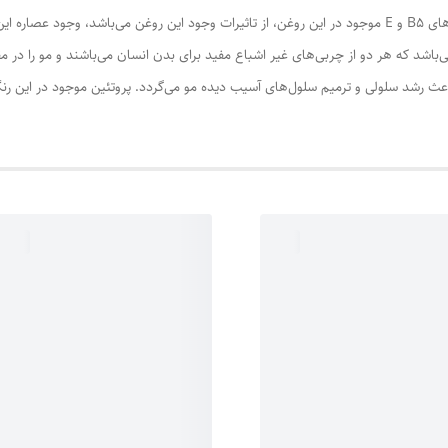
عصاره سبوس برنج بوده که با تقویت مو، با اتکا به ویتامین‌های B5 و E موجود در این روغن، از تاثیرات وجود ای
آسوده می‌نماید. روغن کنجد سرشار از امگا 3 و امگا 6 می‌باشد که هر دو از چربی‌های غیر اشباع مفید برای بدن انسان 
کافی در این رنگ مو، باعث رشد سلولی و ترمیم سلول‌های آسیب دیده مو می‌گردد. پروتئین موجود 