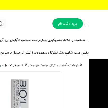
ورود / ثبت نام
دسته‌بندی کالاها
خانه
پیگیری سفارش
همه محصولات
آرایش ابرو
{آر
پخش عمده شامپو رنگ تونیکا و محصولات آرایشی اورجینال با بهتری
🌟 فروشگاه آنلاین اینترنتی پوست مو بیوتی🌟
{مراقبت مو}
ر