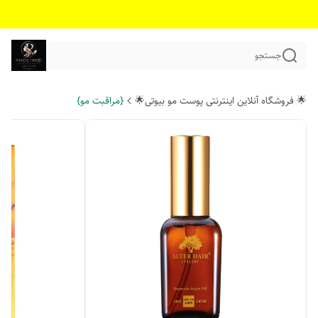
جستجو
🌟 فروشگاه آنلاین اینترنتی پوست مو بیوتی🌟
{مراقبت مو}