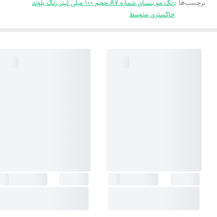
برچسب‌ها :
رنگ مو بنسای شماره A7 حجم 100 میلی لیتر رنگ بلوند
خاکستری متوسط