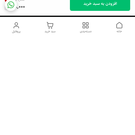
۲۶۱٬۰۰۰
افزودن به سبد خرید
211,000
خانه
دسته‌بندی
سبد خرید
پروفایل
دسترسی سریع
اسپری داو uk و هندی
اورجینال | کاپرا و جان اشلی
اورجینال پوست مو بیوتی
با تخفیف ویژه
پخش عمده شامپو رنگ تونیکا
[حریم خصوصی]
و محصولات آرایشی اورجینال
با بهترین قیمت همکاری
پخش عمده محصولات آرایشی
و بهداشتی اورجینال | خرید