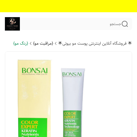
جستجو
🌟 فروشگاه آنلاین اینترنتی پوست مو بیوتی🌟
{مراقبت مو}
{رنگ مو}