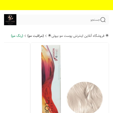
جستجو
🌟 فروشگاه آنلاین اینترنتی پوست مو بیوتی🌟
{مراقبت مو}
{رنگ مو}