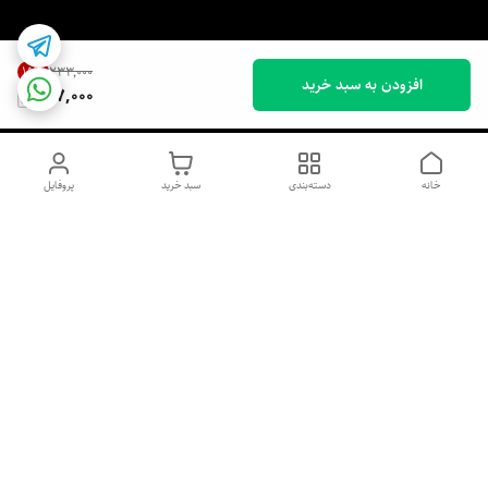
15
%
۲۳۳٬۰۰۰
افزودن به سبد خرید
197,000
خانه
دسته‌بندی
سبد خرید
پروفایل
دسترسی سریع
اسپری داو uk و هندی
اورجینال | کاپرا و جان اشلی
اورجینال پوست مو بیوتی
با تخفیف ویژه
پخش عمده شامپو رنگ تونیکا
[حریم خصوصی]