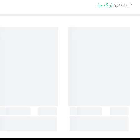
دسته‌بندی
:
{رنگ مو}