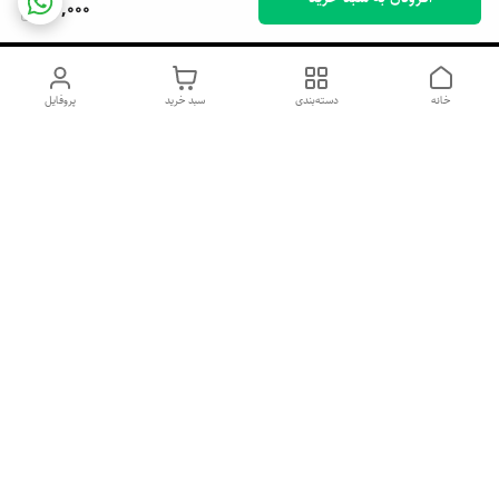
96,000
خانه
دسته‌بندی
سبد خرید
پروفایل
دسترسی سریع
اسپری داو uk و هندی
اورجینال | کاپرا و جان اشلی
اورجینال پوست مو بیوتی
با تخفیف ویژه
پخش عمده شامپو رنگ تونیکا
[حریم خصوصی]
و محصولات آرایشی اورجینال
با بهترین قیمت همکاری
پخش عمده محصولات آرایشی
و بهداشتی اورجینال | خرید
صابون ابرو بخر گوشی رایگان
آنلاین ژل ابرو، اسپری مو و