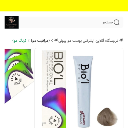
جستجو
🌟 فروشگاه آنلاین اینترنتی پوست مو بیوتی🌟
{مراقبت مو}
{رنگ مو}