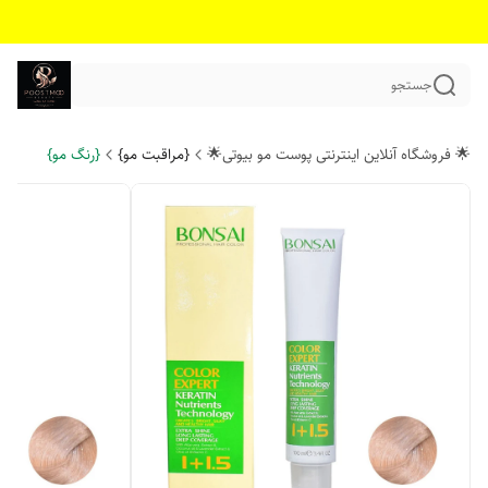
جستجو
🌟 فروشگاه آنلاین اینترنتی پوست مو بیوتی🌟
{مراقبت مو}
{رنگ مو}