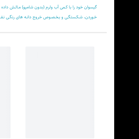
خـوردن، شـکـستگـی و بـخـصـوص خروج دانـه های رنگـی نـفـوذ ی