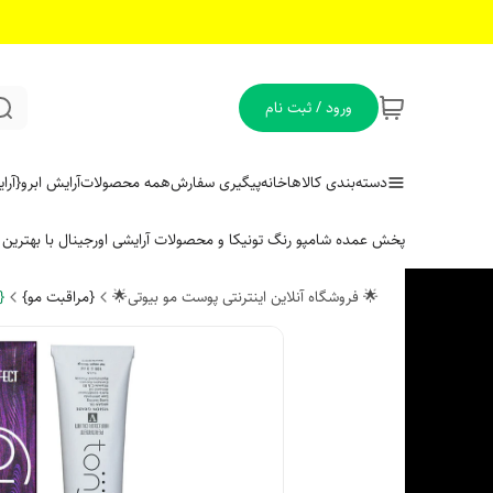
ورود / ثبت نام
دسته‌بندی کالاها
خانه
پیگیری سفارش
همه محصولات
آرایش ابرو
{آر
پخش عمده شامپو رنگ تونیکا و محصولات آرایشی اورجینال با بهتری
🌟 فروشگاه آنلاین اینترنتی پوست مو بیوتی🌟
{مراقبت مو}
{