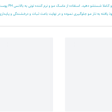
گیسوان خود را با کـ
افـته به تـار مـو جـلوگـیـری نـمـوده و در نهایت باعـث ثـبـات و درخـشـندگی و پـایـدا