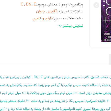
ویتامین‌ها و مواد معدنی موجود
:
C , B5 , E
ساخته شده برای
:
آقایان , بانوان
مشخصات محصول
:
دارای ویتامین
شماره مجوز
:
56/13112
نمایش بیشتر
شماره رنگ
:
6.74
رنگ
:
بلوطی