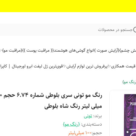
جستجو در محصولات
ایش چشم}
{آرایش صورت }
انواع گوشی‌های هوشمند
{{ مراقبت پوست }}
{مراقبت مو}
✨ 
ن قیمت همکاری
✨پرفروش ترین لوازم آرایش✨
قوی‌ترین ژل لیفت ابرو اورجینال | کاپرا
رنگ مو}
رنگ مو تونی س
میلی لیتر رنگ شاه بلوطی
برند:
تونی
دسته‌بندی
:
{رنگ مو}
حجم
:
100 میلی‌لیتر