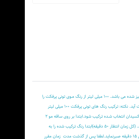
رنگ موی تونی پرفکت(ویژن گرید) سرشار از روغن های آرگان، بادام، فندوق، کنجد، سبوس برنج و ویتامین های B5 ، C ، کراتین و پروتین هیدرولیز شده می باشد. ۱۰۰ میلی لیتر از رنگ مـوی تونی پرفکت را
در ظرف غیر فلزی بریزید ۱۵۰ میلی لیتر کرم اکسیدان انتخاب شده را اضـافه کنید، سپس ترکیب را آن قـدر بهم بزنید که مخلوط یکنواختی به دست آید. نکته: ترکیب رنگ های تونی پرفکت ۱۰۰ میلی لیتر
رنگ با ۱۵۰ میلی لیتر کرم اکسیدان ترکیب می شوند. برای پوشش سفیدی بـهتر است ۱۰۰ میلی لیـتر رنگ موی تونی پرفکت با ۱۰۰ میلی لیـتر کـرم اکسیدان انتخاب شـده ترکیب شود.ابتدا بر روی ساقه مو ۲
سانت مانـده به ریشه، رنگ ترکیب شده را بمالید و به مـدت ۲۰ دقیقه صبرکنید؛ سـپس رنگ را به ریشه مـو زده و به مدت ۳۰ دقیقه منتظر بمانید. (کل زمان انتظار ۵۰ دقیقه)ابتدا رنگ ترکیب شده را به
ریشه مو بمالید ۲۵الی ۳۰ دقیقه صبر نماید، کمی آب مقطر گرم روی موها اسپری کنید (امولسیون) ماساژ داده از ریشه به ساقه شانه زده و ۱۰ الی ۱۵ دقیقه صبرنماید.لطفا پس از گذشت مدت زمان مقرر