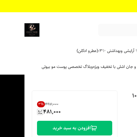
آرایشی وبهداشتی ✨
۳:{عطرو ادکلن}
 و جان اشلی با تخفیف ویژه
وبلاگ تخصصی پوست مو بیوتی
ری بلوطی شماره 6.74 حجم 100
۴۹۷٬۰۰۰
3
%
481,000
افزودن به سبد خرید