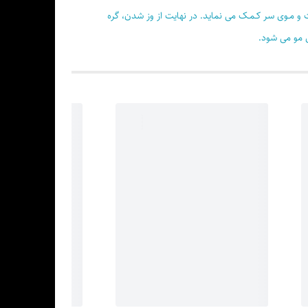
می آب ولرم (بدون شامپو) مـالـش داده و کـاملا شـستشو دهید. اسـتفاده از ماسـک مـو و نرم کننده تونی به بالانـس PH پوسـت و مـوی سر کـمـک می نماید. در نهایت از وز شدن، گره
ری مو می شود.