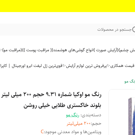
جستجو در محصولات
ایش چشم}
{آرایش صورت }
انواع گوشی‌های هوشمند
{{ مراقبت پوست }}
{مراقبت مو}
✨ 
ن قیمت همکاری
✨پرفروش ترین لوازم آرایش✨
قوی‌ترین ژل لیفت ابرو اورجینال | کاپرا
نگ مو
رنگ مو اوکیا شماره 9.31 حجم 200 
بلوند خاکستری طلایی خیلی روشن
دسته‌بندی
:
رنگ مو
حجم
:
200 میلی‌لیتر
ویتامین‌ها و مواد معدنی موجود
:
C