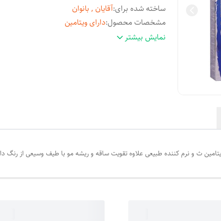
ساخته شده برای
:
آقایان , بانوان
مشخصات محصول
:
دارای ویتامین
شماره مجوز
:
16719818
نمایش بیشتر
شماره رنگ
:
9.31
کشور مبدا برند
:
ایتالیا
رنگ
:
خاکستری , بلوند - طلایی
ویتامین ث و نرم کننده طبیعی علاوه تقویت ساقه و ریشه مو با طیف وسیعی از رنگ 