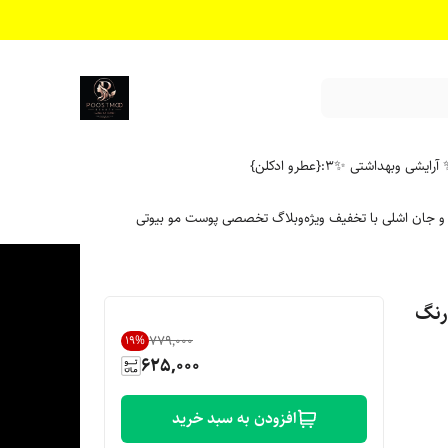
آرایشی وبهداشتی ✨
۳:{عطرو ادکلن}
 و جان اشلی با تخفیف ویژه
وبلاگ تخصصی پوست مو بیوتی
میلی لیتر رنگ
۷۷۹٬۰۰۰
19
%
625,000
افزودن به سبد خرید