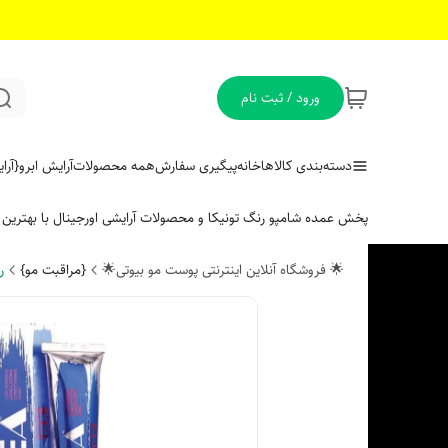
ورود / ثبت نام
دسته‌بندی کالاها
خانه
پیگیری سفارش
همه محصولات
آرایش ابرو
{آر
پخش عمده شامپو رنگ تونیکا و محصولات آرایشی اورجینال با بهتری
🌟 فروشگاه آنلاین اینترنتی پوست مو بیوتی🌟
{مراقبت مو}
ر