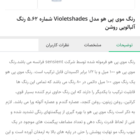
رنگ موی پی هو مدل Violetshades شماره 5.62 رنگ
آلبالویی روشن
توضیحات
مشخصات
نظرات کاربران
رنگ موی پی هو فرموله شده توسط شرکت sensient فرانسه می باشد.رنگ
موی پی هو 100 میل و با 1/2 برابر اکسیدان قابل ترکیب است. رنگ موی پی هو
یک رنگ موی 100 میل دائمی در 80 رنگ می باشد که تمامی این رنگ ها
قابلیت ترکیب با یکدیگر را دارند که این رنگ حاوی نرم کننده بسیار قوی،
کراتین، روغن زیتون، روغن کنجد، عصاره گندم و عصاره آلوئه ورا می باشد. لازم
به ذکر است رنگ موی پی هو با بهره گیری از پیگمنتهای رنگی تشدید شده و
غنی از لحاظ قدرت رنگ دهی و تعداد مضاعف پیگمنت های موجود در یک
تیوب رنگ مو نهایت پوشش را حتی در پایه های بالا به ارمغان آورده است و این