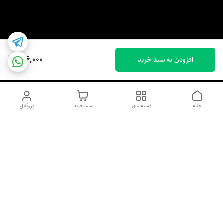
156,000
افزودن به سبد خرید
خانه
دسته‌بندی
سبد خرید
پروفایل
دسترسی سریع
اسپری داو uk و هندی
اورجینال | کاپرا و جان اشلی
اورجینال پوست مو بیوتی
با تخفیف ویژه