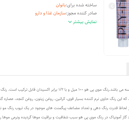
ساخته شده برای
:
بانوان
صادر کننده مجوز
:
سازمان غذا و دارو
مشخصات محصول
:
دارای ویتامین
نمایش بیشتر
شماره مجوز
:
56/12132
شماره رنگ
:
6HE
سایر
- حاوی نرم کننده، ویتامین C، کراتین، 
مشخصات
:
روغن کنجد، پروتئین گندم و عصاره آلوئه ورا -
پوشش کامل مو - دارای خاصیت درخشان کنند
حفظ سلامت مو
کشور مبدا برند
:
ایران
مشخصه رنگ
:
بلوند کنفی
د که این رنگ حاوی نرم کننده بسیار قوی، کراتین، روغن زیتون، روغن کنجد، عصاره گن
 از لحاظ قدرت رنگ دهی و تعداد مضاعف پیگمنت های موجود در یک تیوب رنگ مو نهای
از آمونیاک در رنگ موی پی هو سبب شفافیت و براقیت موها گردیده ونرمی موها را ت