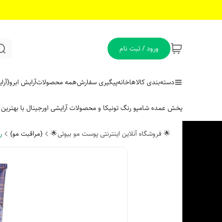
ورود / ثبت نام
دسته‌بندی کالاها
خانه
پیگیری سفارش
همه محصولات
آرایش ابرو
{آر
پخش عمده شامپو رنگ تونیکا و محصولات آرایشی اورجینال با بهتری
🌟 فروشگاه آنلاین اینترنتی پوست مو بیوتی🌟
{مراقبت مو}
ر