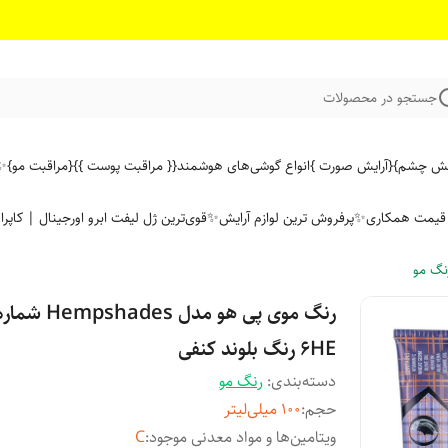
جستجو در محصولات
ایش چشم}
{آرایش صورت }
انواع گوشی‌های هوشمند
{{ مراقبت پوست }}
{مراقبت مو}
✨ 
ن قیمت همکاری
✨پرفروش ترین لوازم آرایش✨
قوی‌ترین ژل لیفت ابرو اورجینال | کاپرا
نگ مو
رنگ موی پی هو مدل Hempshades شم
6HE رنگ بلوند کنفی
دسته‌بندی
:
رنگ مو
حجم
:
100 میلی‌لیتر
ویتامین‌ها و مواد معدنی موجود
:
C