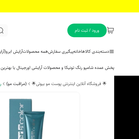
ورود / ثبت نام
دسته‌بندی کالاها
خانه
پیگیری سفارش
همه محصولات
آرایش ابرو
{آر
پخش عمده شامپو رنگ تونیکا و محصولات آرایشی اورجینال با بهتری
🌟 فروشگاه آنلاین اینترنتی پوست مو بیوتی🌟
{مراقبت مو}
ر