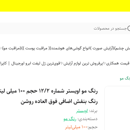
جستجو در محصولات
ایش چشم}
{آرایش صورت }
انواع گوشی‌های هوشمند
{{ مراقبت پوست }}
{مراقبت مو}
✨ 
ن قیمت همکاری
✨پرفروش ترین لوازم آرایش✨
قوی‌ترین ژل لیفت ابرو اورجینال | کاپرا
نگ مو
رنگ مو اویستر شماره 12/2 حجم 100 میلی
رنگ بنفش اضافی فوق العاده روشن
برند:
اویستر
دسته‌بندی
:
رنگ مو
حجم
:
100 میلی‌لیتر