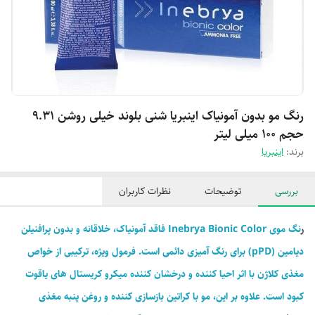
رنگ مو بدون آمونیاک اینبریا شنی بلوند خیلی روشن 9.31
حجم 100 میلی لیتر
برند:
اینبریا
بررسی
توضیحات
نظرات کاربران
ر
نگ موی Inebrya Bionic Color فاقد آمونیاک، خلاقانه و بدون پرافنیلن
دیامین (pPD) برای رنگ آمیزی دائمی است. فرمول ویژه، ترکیبی از خواص
مغذی کلاژن با اثر احیا کننده و درخشان کننده میکرو کریستال های یاقوت
کبود است. علاوه بر این، مو با کراتین بازسازی کننده و روغن پنبه مغذی