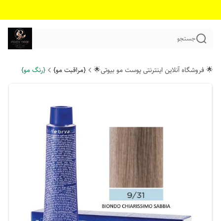
جستجو
🌟 فروشگاه آنلاین اینترنتی پوست مو بیوتی🌟
{مراقبت مو}
{رنگ مو}