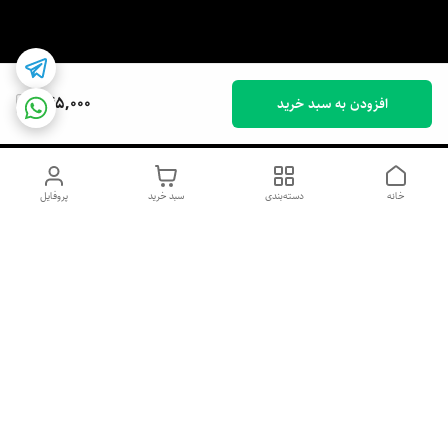
745,000
افزودن به سبد خرید
خانه
دسته‌بندی
سبد خرید
پروفایل
دسترسی سریع
اسپری داو uk و هندی
اورجینال | کاپرا و جان اشلی
اورجینال پوست مو بیوتی
با تخفیف ویژه