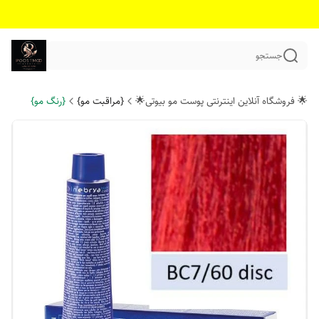
جستجو
🌟 فروشگاه آنلاین اینترنتی پوست مو بیوتی🌟
{مراقبت مو}
{رنگ مو}