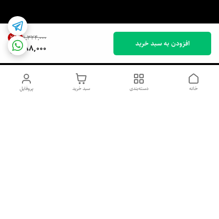
25
%
۱٬۳۲۴٬۰۰۰
افزودن به سبد خرید
988,000
خانه
دسته‌بندی
سبد خرید
پروفایل
دسترسی سریع
اسپری داو uk و هندی
اورجینال | کاپرا و جان اشلی
اورجینال پوست مو بیوتی
با تخفیف ویژه