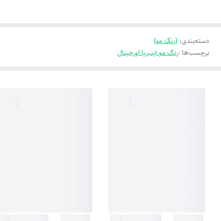
دسته‌بندی
:
{رنگ مو}
برچسب‌ها :
رنگ مو اینبریا اورجینال