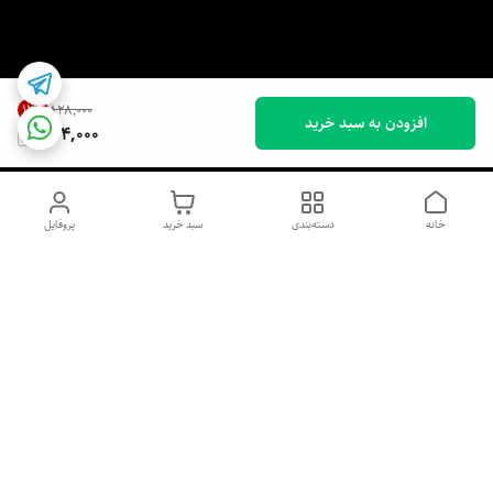
12
%
۸۲۸٬۰۰۰
افزودن به سبد خرید
724,000
خانه
دسته‌بندی
سبد خرید
پروفایل
دسترسی سریع
اسپری داو uk و هندی
اورجینال | کاپرا و جان اشلی
اورجینال پوست مو بیوتی
با تخفیف ویژه