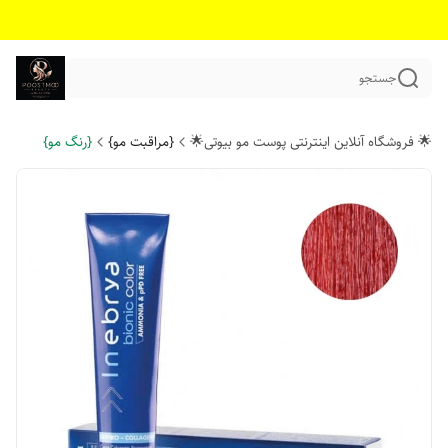
جستجو
🌟 فروشگاه آنلاین اینترنتی پوست مو بیوتی🌟
{مراقبت مو}
{رنگ مو}