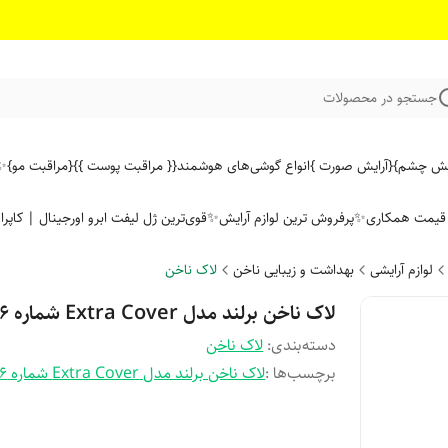
جستجو در محصولات
ایش چشم}
{آرایش صورت }
انواع گوشی‌های هوشمند
{{ مراقبت پوست }}
{مراقبت مو}
✨ 
ن قیمت همکاری
✨پرفروش ترین لوازم آرایش✨
قوی‌ترین ژل لیفت ابرو اورجینال | کاپرا
لوازم آرایشی
بهداشت و زیبایی ناخن
لاک ناخن
لاک ناخن برلند مدل Extra Cover شماره 686
دسته‌بندی
:
لاک ناخن
برچسب‌ها :
لاک ناخن برلند مدل Extra Cover شماره 686