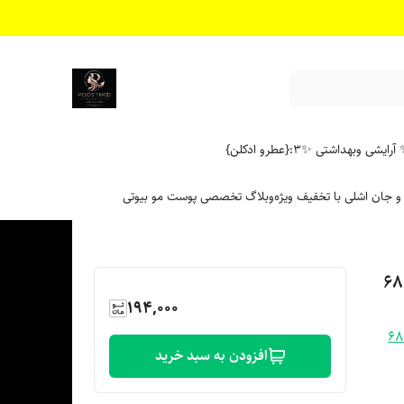
آرایشی وبهداشتی ✨
۳:{عطرو ادکلن}
 و جان اشلی با تخفیف ویژه
وبلاگ تخصصی پوست مو بیوتی
194,000
افزودن به سبد خرید