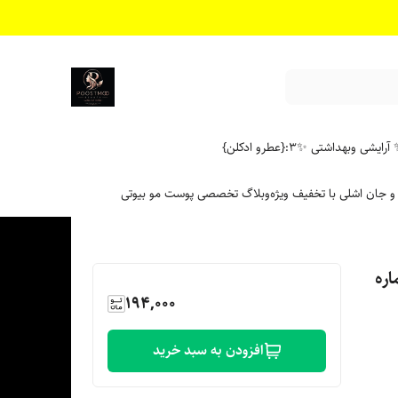
آرایشی وبهداشتی ✨
۳:{عطرو ادکلن}
 و جان اشلی با تخفیف ویژه
وبلاگ تخصصی پوست مو بیوتی
دل Extra cover شماره
194,000
افزودن به سبد خرید