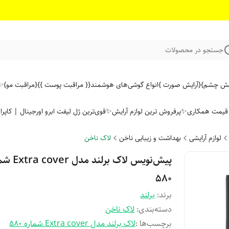
جستجو در محصولات
ایش چشم}
{آرایش صورت }
انواع گوشی‌های هوشمند
{{ مراقبت پوست }}
{مراقبت مو}
✨ 
ن قیمت همکاری
✨پرفروش ترین لوازم آرایش✨
قوی‌ترین ژل لیفت ابرو اورجینال | کاپرا
لوازم آرایشی
بهداشت و زیبایی ناخن
لاک ناخن
پیش‌نویس لاک برلند م
580
برند:
برلند
دسته‌بندی
:
لاک ناخن
برچسب‌ها :
لاک برلند مدل Extra cover شماره 580