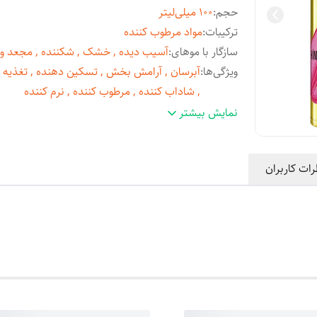
حجم
:
100 میلی‌لیتر
ترکیبات
:
مواد مرطوب کننده
سازگار با موهای
:
آسیب دیده , خشک , شکننده , مجعد و 
ویژگی‌ها
:
آبرسان , آرامش بخش , تسکین دهنده , تغذیه ک
, شاداب کننده , مرطوب کننده , نرم کننده
سایر
حاوی روغن نارگیل مرطوب کننده مو تغذیه کنند
نمایش بیشتر
توضیحات
:
ضدموخوره نرم کننده مناسب برای انواع مو به
خصوص موهای خشک و آسیب دیده تست شد
رات کاربران
توسط موسسه ویتامین سوئیس
حاوی
:
روغن نارگیل