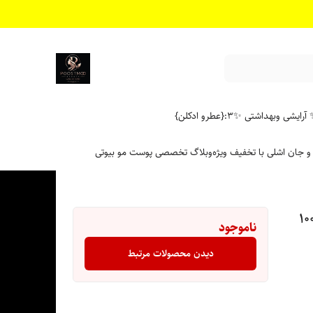
آرایشی وبهداشتی ✨
۳:{عطرو ادکلن}
 و جان اشلی با تخفیف ویژه
وبلاگ تخصصی پوست مو بیوتی
 پنتن مدل نارگیل کد Pro – v حجم 100
ناموجود
دیدن محصولات مرتبط