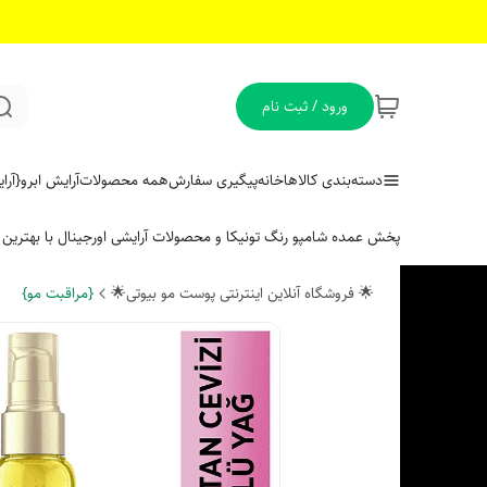
ورود / ثبت نام
دسته‌بندی کالاها
خانه
پیگیری سفارش
همه محصولات
آرایش ابرو
{آر
پخش عمده شامپو رنگ تونیکا و محصولات آرایشی اورجینال با بهتری
🌟 فروشگاه آنلاین اینترنتی پوست مو بیوتی🌟
{مراقبت مو}