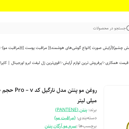
جستجو در محصولات
ایش چشم}
{آرایش صورت }
انواع گوشی‌های هوشمند
{{ مراقبت پوست }}
{مراقبت مو}
✨ 
ن قیمت همکاری
✨پرفروش ترین لوازم آرایش✨
قوی‌ترین ژل لیفت ابرو اورجینال | کاپرا
روغن مو
میلی لیتر
برند:
پنتن (PANTENE)
دسته‌بندی
:
{مراقبت مو}
برچسب‌ها :
سرم مو آرگان پنتن